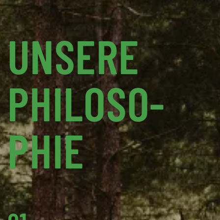
UNSERE
PHI­LO­SO­
PHIE