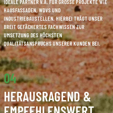
IDEALE PARTNER V.A. FÜR GROSSE PROJEKTE WIE H
AUSFASSADEN, WDVS UND I
NDUSTRIEBAUSTELLEN. HIERBEI TRÄGT UNSER B
REIT GEFÄCHERTES FACHWISSEN ZUR U
MSETZUNG DES HÖCHSTEN Q
UALITÄTSANSPRUCHS UNSERER KUNDEN BEI.
04
HERAUSRAGEND &
EMPFEHLENS­WERT