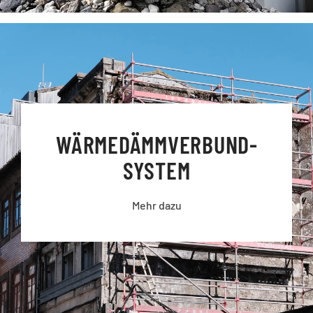
WÄRME­DÄMM­VERBUND­
SYSTEM
Mehr dazu